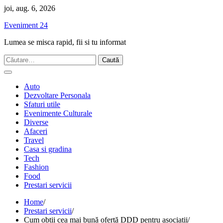
Skip
joi, aug. 6, 2026
to
Eveniment 24
content
Lumea se misca rapid, fii si tu informat
Caută
după:
Auto
Dezvoltare Personala
Sfaturi utile
Evenimente Culturale
Diverse
Afaceri
Travel
Casa si gradina
Tech
Fashion
Food
Prestari servicii
Home
Prestari servicii
Cum obții cea mai bună ofertă DDD pentru asociații