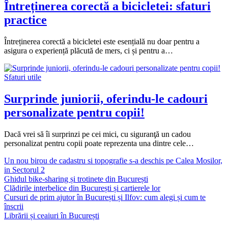
Întreținerea corectă a bicicletei: sfaturi
practice
Întreținerea corectă a bicicletei este esențială nu doar pentru a
asigura o experiență plăcută de mers, ci și pentru a…
Sfaturi utile
Surprinde juniorii, oferindu-le cadouri
personalizate pentru copii!
Dacă vrei să îi surprinzi pe cei mici, cu siguranţă un cadou
personalizat pentru copii poate reprezenta una dintre cele…
Un nou birou de cadastru si topografie s-a deschis pe Calea Mosilor,
in Sectorul 2
Ghidul bike-sharing și trotinete din București
Clădirile interbelice din București și cartierele lor
Cursuri de prim ajutor în București și Ilfov: cum alegi și cum te
înscrii
Librării și ceaiuri în București