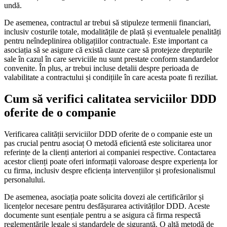
undă.
De asemenea, contractul ar trebui să stipuleze termenii financiari,
inclusiv costurile totale, modalitățile de plată și eventualele penalități
pentru neîndeplinirea obligațiilor contractuale. Este important ca
asociația să se asigure că există clauze care să protejeze drepturile
sale în cazul în care serviciile nu sunt prestate conform standardelor
convenite. În plus, ar trebui incluse detalii despre perioada de
valabilitate a contractului și condițiile în care acesta poate fi reziliat.
Cum să verifici calitatea serviciilor DDD
oferite de o companie
Verificarea calității serviciilor DDD oferite de o companie este un
pas crucial pentru asociaț O metodă eficientă este solicitarea unor
referințe de la clienți anteriori ai companiei respective. Contactarea
acestor clienți poate oferi informații valoroase despre experiența lor
cu firma, inclusiv despre eficiența intervențiilor și profesionalismul
personalului.
De asemenea, asociația poate solicita dovezi ale certificărilor și
licențelor necesare pentru desfășurarea activităților DDD. Aceste
documente sunt esențiale pentru a se asigura că firma respectă
reglementările legale și standardele de siguranță. O altă metodă de