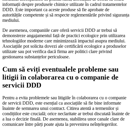
informații despre produsele chimice utilizate în cadrul tratamentelor
DDD. Este important ca aceste produse să fie aprobate de
autoritățile competente și să respecte reglementările privind siguranța
mediului.
De asemenea, companiile care oferă servicii DDD ar trebui să
demonstreze angajamentul față de practici ecologice prin utilizarea
tehnologiilor moderne care minimizează impactul asupra mediului.
Asociațiile pot solicita dovezi ale certificării ecologice a produselor
utilizate sau pot verifica dacă firma are politici clare privind
gestionarea substanțelor periculoase.
Cum să eviți eventualele probleme sau
litigii în colaborarea cu o companie de
servicii DDD
Pentru a evita problemele sau litigiile în colaborarea cu o companie
de servicii DDD, este esențial ca asociațiile să fie bine informate
înainte de semnarea unui contract. Citirea atentă a termenilor și
condițiilor este crucială; orice neclaritate ar trebui discutată înainte de
a lua o decizie finală. De asemenea, stabilirea unor canale clare de
comunicare între părți poate ajuta la prevenirea neînțelegerilor.