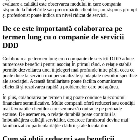
evaluare a calității este observarea modului în care compania
răspunde la întrebările sau preocupările clienților; un răspuns prompt
și profesionist poate indica un nivel ridicat de servicii.
De ce este importantă colaborarea pe
termen lung cu o companie de servicii
DDD
Colaborarea pe termen lung cu o companie de servicii DDD aduce
numeroase beneficii pentru asociaț În primul rând, o relație stabilă
permite dezvoltarea unei înțelegeri mai profunde între părți, ceea ce
poate duce la servicii mai personalizate și adaptate nevoilor specifice
ale asociației. Această familiaritate poate facilita comunicarea
eficientă și rezolvarea rapidă a problemelor care pot apărea.
În plus, colaborarea pe termen lung poate conduce la economii
financiare semnificative. Multe companii oferă reduceri sau condiții
mai favorabile clienților care semnează contracte pe perioade
extinse. De asemenea, o relație durabilă poate contribui la
îmbunătățirea calității serviciilor, deoarece furnizorul devine mai
familiarizat cu particularitățile clădirii și ale locatarilor.
Cum să obții reduceri sau beneficii