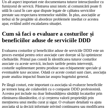
Un alt aspect important este documentarea tuturor interacțiunilor cu
furnizorul de servicii. Păstrarea unui istoric al comunicării poate fi
utilă în cazul în care apar dispute legate de calitatea serviciilor
prestate sau respectarea termenelor stabilite. În plus, asociațiile ar
trebui să fie pregătite să abordeze problemele imediat ce acestea
apar, evitând astfel escaladarea situației.
Cum să faci o evaluare a costurilor și
beneficiilor aduse de serviciile DDD
Evaluarea costurilor și beneficiilor aduse de serviciile DDD este un
proces esențial pentru orice asociație care dorește să își optimizeze
cheltuielile. Primul pas constă în identificarea tuturor costurilor
asociate cu aceste servicii, inclusiv tarifele pentru intervenții,
costurile suplimentare pentru produse sau echipamente speciale și
eventualele taxe ascunse. Odată ce aceste costuri sunt clare, asociația
poate analiza impactul financiar asupra bugetului general.
Pe lângă costuri, este important ca asociația să evalueze beneficiile
pe termen lung ale colaborării cu o companie DDD profesionistă.
Acestea pot include nu doar îmbunătățirea sănătății locatarilor prin
eliminarea dăunătorilor, ci și creșterea valorii proprietății prin
menținerea unui mediu curat și sigur. O evaluare detaliată va ajuta
asociația să ia decizii informate privind continuarea sau modificarea