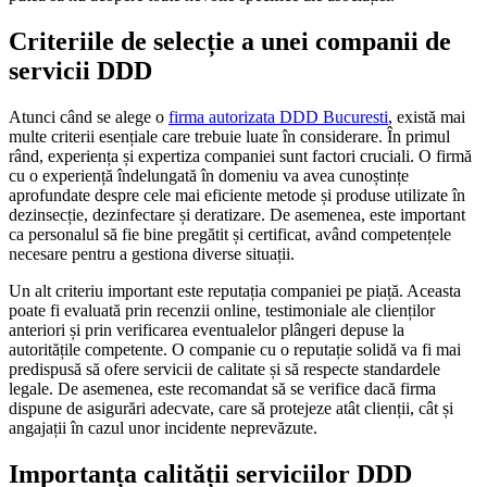
Criteriile de selecție a unei companii de
servicii DDD
Atunci când se alege o
firma autorizata DDD Bucuresti
, există mai
multe criterii esențiale care trebuie luate în considerare. În primul
rând, experiența și expertiza companiei sunt factori cruciali. O firmă
cu o experiență îndelungată în domeniu va avea cunoștințe
aprofundate despre cele mai eficiente metode și produse utilizate în
dezinsecție, dezinfectare și deratizare. De asemenea, este important
ca personalul să fie bine pregătit și certificat, având competențele
necesare pentru a gestiona diverse situații.
Un alt criteriu important este reputația companiei pe piață. Aceasta
poate fi evaluată prin recenzii online, testimoniale ale clienților
anteriori și prin verificarea eventualelor plângeri depuse la
autoritățile competente. O companie cu o reputație solidă va fi mai
predispusă să ofere servicii de calitate și să respecte standardele
legale. De asemenea, este recomandat să se verifice dacă firma
dispune de asigurări adecvate, care să protejeze atât clienții, cât și
angajații în cazul unor incidente neprevăzute.
Importanța calității serviciilor DDD