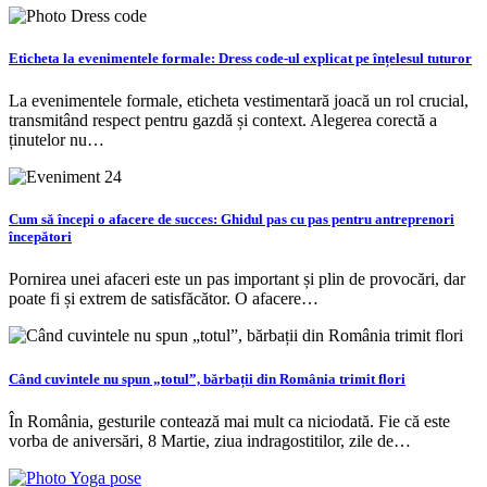
Eticheta la evenimentele formale: Dress code-ul explicat pe înțelesul tuturor
La evenimentele formale, eticheta vestimentară joacă un rol crucial,
transmitând respect pentru gazdă și context. Alegerea corectă a
ținutelor nu…
Cum să începi o afacere de succes: Ghidul pas cu pas pentru antreprenori
începători
Pornirea unei afaceri este un pas important și plin de provocări, dar
poate fi și extrem de satisfăcător. O afacere…
Când cuvintele nu spun „totul”, bărbații din România trimit flori
În România, gesturile contează mai mult ca niciodată. Fie că este
vorba de aniversări, 8 Martie, ziua indragostitilor, zile de…