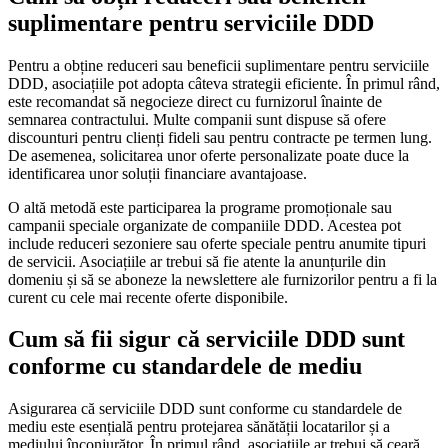
suplimentare pentru serviciile DDD
Pentru a obține reduceri sau beneficii suplimentare pentru serviciile
DDD, asociațiile pot adopta câteva strategii eficiente. În primul rând,
este recomandat să negocieze direct cu furnizorul înainte de
semnarea contractului. Multe companii sunt dispuse să ofere
discounturi pentru clienți fideli sau pentru contracte pe termen lung.
De asemenea, solicitarea unor oferte personalizate poate duce la
identificarea unor soluții financiare avantajoase.
O altă metodă este participarea la programe promoționale sau
campanii speciale organizate de companiile DDD. Acestea pot
include reduceri sezoniere sau oferte speciale pentru anumite tipuri
de servicii. Asociațiile ar trebui să fie atente la anunțurile din
domeniu și să se aboneze la newslettere ale furnizorilor pentru a fi la
curent cu cele mai recente oferte disponibile.
Cum să fii sigur că serviciile DDD sunt
conforme cu standardele de mediu
Asigurarea că serviciile DDD sunt conforme cu standardele de
mediu este esențială pentru protejarea sănătății locatarilor și a
mediului înconjurător. În primul rând, asociațiile ar trebui să ceară