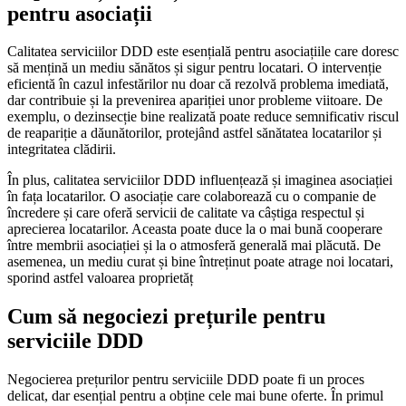
pentru asociații
Calitatea serviciilor DDD este esențială pentru asociațiile care doresc
să mențină un mediu sănătos și sigur pentru locatari. O intervenție
eficientă în cazul infestărilor nu doar că rezolvă problema imediată,
dar contribuie și la prevenirea apariției unor probleme viitoare. De
exemplu, o dezinsecție bine realizată poate reduce semnificativ riscul
de reapariție a dăunătorilor, protejând astfel sănătatea locatarilor și
integritatea clădirii.
În plus, calitatea serviciilor DDD influențează și imaginea asociației
în fața locatarilor. O asociație care colaborează cu o companie de
încredere și care oferă servicii de calitate va câștiga respectul și
aprecierea locatarilor. Aceasta poate duce la o mai bună cooperare
între membrii asociației și la o atmosferă generală mai plăcută. De
asemenea, un mediu curat și bine întreținut poate atrage noi locatari,
sporind astfel valoarea proprietăț
Cum să negociezi prețurile pentru
serviciile DDD
Negocierea prețurilor pentru serviciile DDD poate fi un proces
delicat, dar esențial pentru a obține cele mai bune oferte. În primul