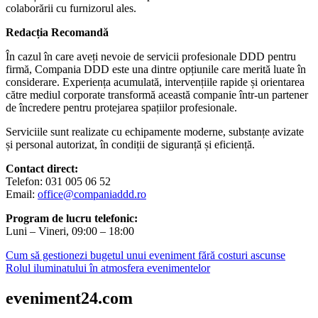
colaborării cu furnizorul ales.
Redacția Recomandă
În cazul în care aveți nevoie de servicii profesionale DDD pentru
firmă, Compania DDD este una dintre opțiunile care merită luate în
considerare. Experiența acumulată, intervențiile rapide și orientarea
către mediul corporate transformă această companie într-un partener
de încredere pentru protejarea spațiilor profesionale.
Serviciile sunt realizate cu echipamente moderne, substanțe avizate
și personal autorizat, în condiții de siguranță și eficiență.
Contact direct:
Telefon: 031 005 06 52
Email:
office@companiaddd.ro
Program de lucru telefonic:
Luni – Vineri, 09:00 – 18:00
Navigare
Cum să gestionezi bugetul unui eveniment fără costuri ascunse
Rolul iluminatului în atmosfera evenimentelor
în
articole
eveniment24.com