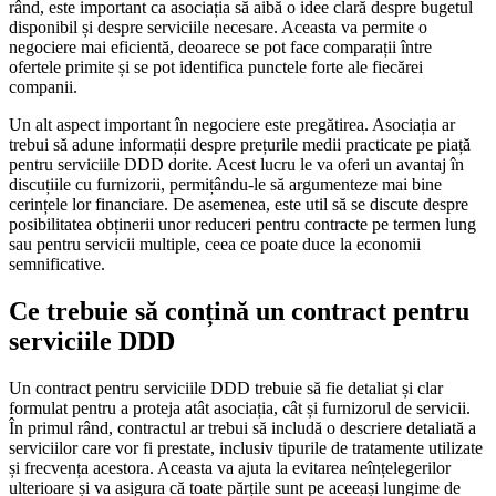
rând, este important ca asociația să aibă o idee clară despre bugetul
disponibil și despre serviciile necesare. Aceasta va permite o
negociere mai eficientă, deoarece se pot face comparații între
ofertele primite și se pot identifica punctele forte ale fiecărei
companii.
Un alt aspect important în negociere este pregătirea. Asociația ar
trebui să adune informații despre prețurile medii practicate pe piață
pentru serviciile DDD dorite. Acest lucru le va oferi un avantaj în
discuțiile cu furnizorii, permițându-le să argumenteze mai bine
cerințele lor financiare. De asemenea, este util să se discute despre
posibilitatea obținerii unor reduceri pentru contracte pe termen lung
sau pentru servicii multiple, ceea ce poate duce la economii
semnificative.
Ce trebuie să conțină un contract pentru
serviciile DDD
Un contract pentru serviciile DDD trebuie să fie detaliat și clar
formulat pentru a proteja atât asociația, cât și furnizorul de servicii.
În primul rând, contractul ar trebui să includă o descriere detaliată a
serviciilor care vor fi prestate, inclusiv tipurile de tratamente utilizate
și frecvența acestora. Aceasta va ajuta la evitarea neînțelegerilor
ulterioare și va asigura că toate părțile sunt pe aceeași lungime de